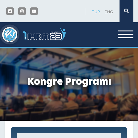
×
TUR
ENG
Kongre Programı